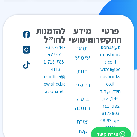
פרטי
מידע
להזמנות
התקשרות
שימושי
לחו”ל
1-310-844-
bonus@b
תנאי
7947+
onusbook
שימוש
1-718-785-
s.co.il
4113+
wizdi@bo
חנות
usoffice@j
nusbooks.
ewisheduc
co.il
דרושים
הירדן 3, ת.ד
ation.net
ביטול
246, א.ת
צפוני יבנה
הזמנה
8122803
פקס
08-93
יצירת
31181
קשר
יצירת קשר