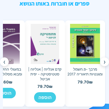
ספרים או חוברות באותו הנושא
›
‹
מרבך -פ.חשמל
קדם אנליזה | אנליזה |
במעגלי ההלכה
ומגנטיות תיאוריה 2017
סטטיסטיקה - יפית
ומבוא מסלול ת
אביטל
3.60
₪
79.70
₪
79.70
₪
הוספה
הוספה