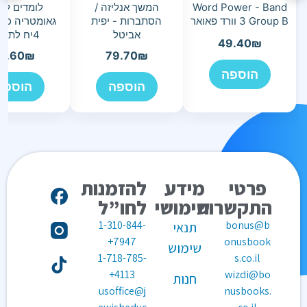
Word Power - Band
המשך אנליזה /
לומדים לר
3 Group B וורד פאואר
הסתברות - יפית
גאומטריה כית
אביטל
4יח לתלמיד
49.40
₪
5.60
₪
79.70
₪
הוספה
הוספה
הוספה
פרטי
מידע
להזמנות
התקשרות
שימושי
לחו”ל
1-310-844-
bonus@b
תנאי
7947+
onusbook
שימוש
1-718-785-
s.co.il
4113+
wizdi@bo
חנות
usoffice@j
nusbooks.