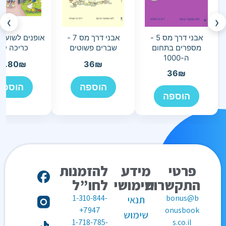
›
‹
אבני דרך מס 5 -
אבני דרך מס 7 -
אופנים לשועל
מספרים בתחום
שברים פשוטים
כריכה ק
ה-1000
9.80
₪
36
₪
36
₪
הוספה
הוספה
הוספה
פרטי
מידע
להזמנות
התקשרות
שימושי
לחו”ל
1-310-844-
bonus@b
תנאי
7947+
onusbook
שימוש
1-718-785-
s.co.il