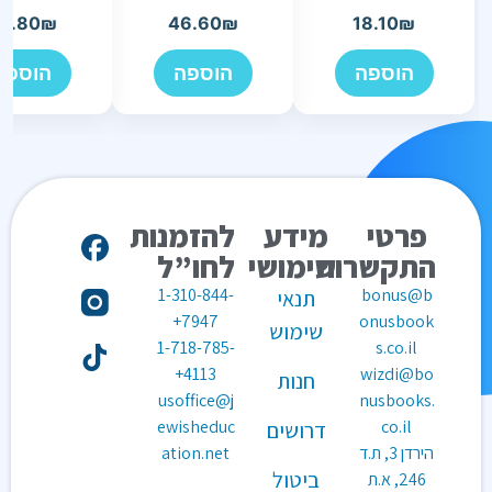
3.80
₪
46.60
₪
18.10
₪
הוספה
הוספה
הוספה
פרטי
מידע
להזמנות
התקשרות
שימושי
לחו”ל
1-310-844-
bonus@b
תנאי
7947+
onusbook
שימוש
1-718-785-
s.co.il
4113+
wizdi@bo
חנות
usoffice@j
nusbooks.
ewisheduc
co.il
דרושים
הירדן 3, ת.ד
ation.net
ביטול
246, א.ת