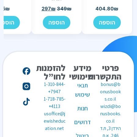
5
₪
297
₪
349
₪
404.80
₪
הוספה
הוספה
הוספה
פרטי
מידע
להזמנות
התקשרות
שימושי
לחו”ל
1-310-844-
bonus@b
תנאי
7947+
onusbook
שימוש
1-718-785-
s.co.il
4113+
wizdi@bo
חנות
usoffice@j
nusbooks.
ewisheduc
co.il
דרושים
הירדן 3, ת.ד
ation.net
ביטול
246, א.ת