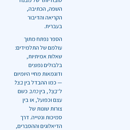
טובה יותר של מבנה
השפה, הכתיבה,
הקריאה והדיבור
בעברית.
הספר נפתח מתוך
עולמם של התלמידים:
שאלות אמיתיות,
בלבולים נפוצים
ודוגמאות מחיי היומיום
— כמו ההבדל בין
בצל
ל־
בַּצֵּל
, בין
כתב
כשם
עצם וכפועל, או בין
צורות שונות של
סמיכות ונטייה. דרך
הדיאלוגים וההסברים,