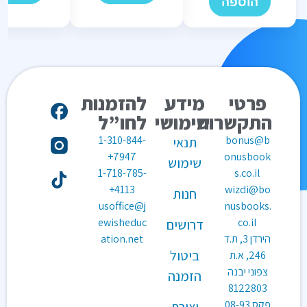
הוספה
פרטי
מידע
להזמנות
התקשרות
שימושי
לחו”ל
1-310-844-
bonus@b
תנאי
7947+
onusbook
שימוש
1-718-785-
s.co.il
4113+
wizdi@bo
חנות
usoffice@j
nusbooks.
ewisheduc
co.il
דרושים
הירדן 3, ת.ד
ation.net
ביטול
246, א.ת
צפוני יבנה
הזמנה
8122803
פקס
08-93