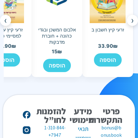
›
‹
זרעי קיץ חשבון ב
אלבום המשכן ובגדי
זרעי קיץ עב
כהונה + חוברת
למסיימי כי
מדבקות
3.90
₪
33.90
₪
15
₪
הוספה
הוספה
הוספה
פרטי
מידע
להזמנות
התקשרות
שימושי
לחו”ל
1-310-844-
bonus@b
תנאי
7947+
onusbook