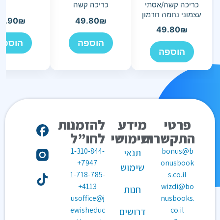
כריכה קשה/אסתי
כריכה קשה
עצמוני נחמה חרמון
3.90
₪
49.80
₪
49.80
₪
הוספה
הוספה
הוספה
פרטי
מידע
להזמנות
התקשרות
שימושי
לחו”ל
1-310-844-
bonus@b
תנאי
7947+
onusbook
שימוש
1-718-785-
s.co.il
4113+
wizdi@bo
חנות
usoffice@j
nusbooks.
ewisheduc
co.il
דרושים