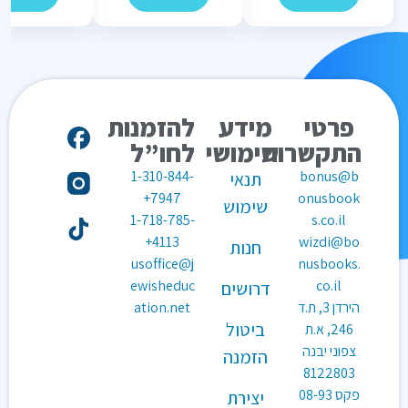
פרטי
מידע
להזמנות
התקשרות
שימושי
לחו”ל
1-310-844-
bonus@b
תנאי
7947+
onusbook
שימוש
1-718-785-
s.co.il
4113+
wizdi@bo
חנות
usoffice@j
nusbooks.
ewisheduc
co.il
דרושים
הירדן 3, ת.ד
ation.net
ביטול
246, א.ת
צפוני יבנה
הזמנה
8122803
פקס
08-93
יצירת