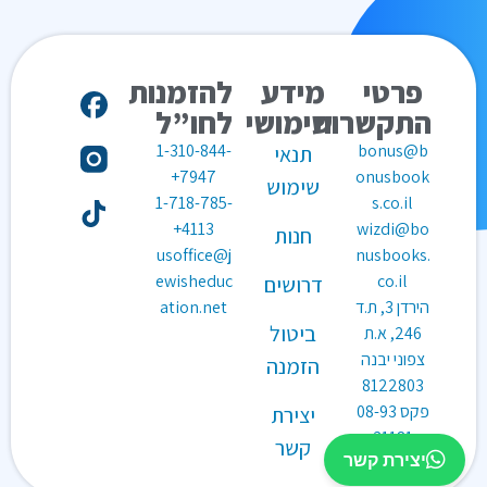
פרטי
מידע
להזמנות
התקשרות
שימושי
לחו”ל
1-310-844-
bonus@b
תנאי
7947+
onusbook
שימוש
1-718-785-
s.co.il
4113+
wizdi@bo
חנות
usoffice@j
nusbooks.
ewisheduc
co.il
דרושים
הירדן 3, ת.ד
ation.net
ביטול
246, א.ת
צפוני יבנה
הזמנה
8122803
פקס
08-93
יצירת
31181
קשר
יצירת קשר