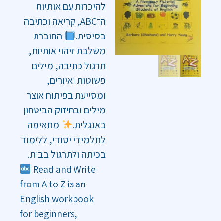
להיכרות עם אותיות
ה־ABC, קריאה וכתיבה
בסיסית.
החוברת
משלבת זיהוי אותיות,
תרגול כתיבה, מילים
פשוטות ואיורים,
ומסייעת בפיתוח אוצר
מילים ובחיזוק הביטחון
באנגלית.
מתאימה
לתלמידי יסודי, ללימוד
בכיתה ולתרגול בבית.
Read and Write
from A to Z is an
English workbook
for beginners,