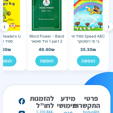
›
‹
Speed ABC ספיד אי
Word Power - Band
 Readers U
בי סי רוסטוקר
1 part 2 וורד פאואר
ספיד ריד
7.20
₪
49.40
₪
35.30
₪
הוספה
הוספה
הוספה
פרטי
מידע
להזמנות
התקשרות
שימושי
לחו”ל
1-310-844-
bonus@b
תנאי