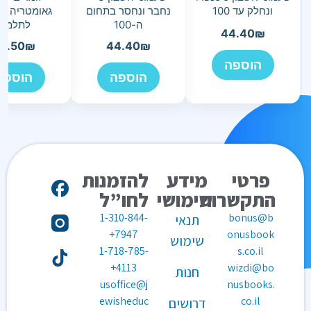
ונחלק עד 100
נחבר ונחסר בתחום
גאומטריה כי
ה-100
לתלמיד
44.40
₪
0.50
₪
44.40
₪
הוספה
הוספה
הוספה
פרטי
מידע
להזמנות
התקשרות
שימושי
לחו”ל
1-310-844-
bonus@b
תנאי
7947+
onusbook
שימוש
1-718-785-
s.co.il
4113+
wizdi@bo
חנות
usoffice@j
nusbooks.
ewisheduc
co.il
דרושים