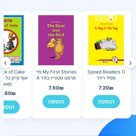
›
‹
Speed Readers O
My First Stories מיי
ספיד רידר
פרסט סטוריז בודד A
אוף קייק כל הס
מאוגד
7.60
₪
7.20
₪
4.60
₪
הוספה
הוספה
הוספה