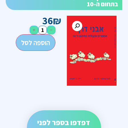
בתחום ה-10
36
₪
+
−
הוספה לסל
דפדפו בספר לפני