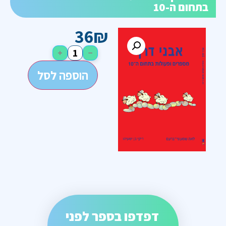
בתחום ה-10
36
₪
+
−
הוספה לסל
דפדפו בספר לפני