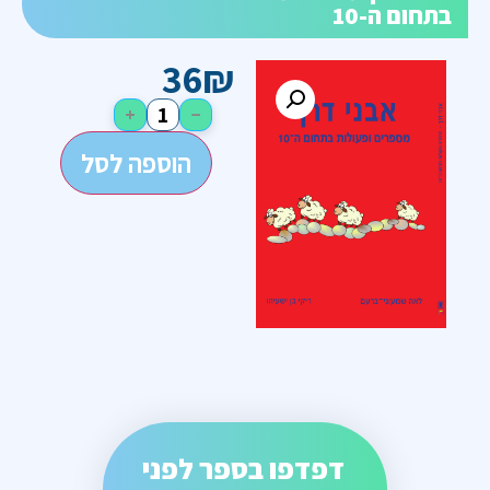
בתחום ה-10
36
₪
+
−
הוספה לסל
דפדפו בספר לפני