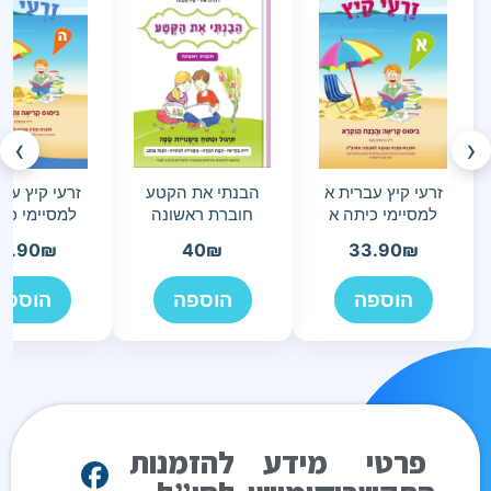
›
‹
זרעי קיץ עברית א
הבנתי את הקטע
זרעי קיץ עב
למסיימי כיתה א
חוברת ראשונה
למסיימי כי
3.90
₪
40
₪
33.90
₪
הוספה
הוספה
הוספה
פרטי
מידע
להזמנות