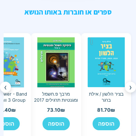
ספרים או חוברות באותו הנושא
›
‹
בציר הלשון / אילת
מרבך פ.חשמל
ower - Band
ברגר
ומגנטיות תרגילים 2017
3 Group וורד פאואר
9.40
₪
73.10
₪
81.70
₪
הוספה
הוספה
הוספה