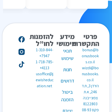
פרטי
מידע
להזמנות
התקשרות
שימושי
לחו”ל
1-310-844-
bonus@b
תנאי
7947+
onusbook
שימוש
1-718-785-
s.co.il
4113+
wizdi@bo
חנות
usoffice@j
nusbooks.
ewisheduc
co.il
דרושים
הירדן 3, ת.ד
ation.net
ביטול
246, א.ת
צפוני יבנה
הזמנה
8122803
פקס
08-93
יצירת