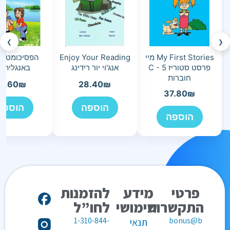
›
‹
My First Stories מיי
Enjoy Your Reading
הפסיכומטריק
פרסט סטוריז C - 5
אנג'וי יור רידינג
באנגלית ה
חוברות
5.60
₪
28.40
₪
37.80
₪
הוספה
הוספה
הוספה
פרטי
מידע
להזמנות
התקשרות
שימושי
לחו”ל
1-310-844-
bonus@b
תנאי