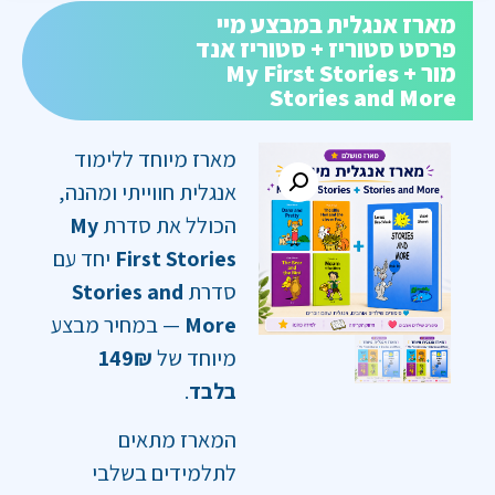
מארז אנגלית במבצע מיי
פרסט סטוריז + סטוריז אנד
מור My First Stories +
Stories and More
מארז מיוחד ללימוד
אנגלית חווייתי ומהנה,
הכולל את סדרת
My
First Stories
יחד עם
סדרת
Stories and
More
— במחיר מבצע
מיוחד של
149₪
בלבד
.
המארז מתאים
לתלמידים בשלבי