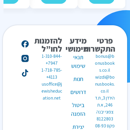
פרטי
מידע
להזמנות
התקשרות
שימושי
לחו”ל
1-310-844-
bonus@b
תנאי
7947+
onusbook
שימוש
1-718-785-
s.co.il
4113+
wizdi@bo
חנות
usoffice@j
nusbooks.
ewisheduc
co.il
דרושים
הירדן 3, ת.ד
ation.net
ביטול
246, א.ת
צפוני יבנה
הזמנה
8122803
פקס
08-93
יצירת