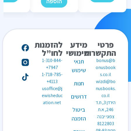
הוספה
פרטי
מידע
להזמנות
התקשרות
שימושי
לחו”ל
1-310-844-
bonus@b
תנאי
7947+
onusbook
שימוש
1-718-785-
s.co.il
4113+
wizdi@bo
חנות
usoffice@j
nusbooks.
ewisheduc
co.il
דרושים
הירדן 3, ת.ד
ation.net
ביטול
246, א.ת
צפוני יבנה
הזמנה
8122803
פקס
08-93