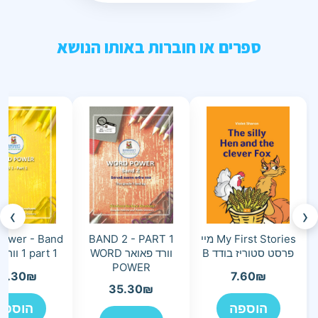
ספרים או חוברות באותו הנושא
›
‹
My First Stories מיי
BAND 2 - PART 1
ower - Band
פרסט סטוריז בודד B
וורד פאואר WORD
1 part 1 וורד פאואר
POWER
4.30
₪
7.60
₪
35.30
₪
הוספה
הוספה