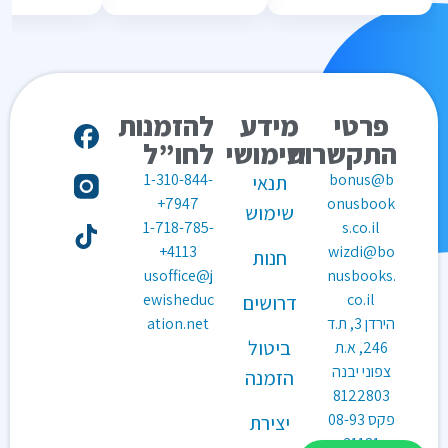
פרטי
מידע
להזמנות
התקשרות
שימושי
לחו”ל
1-310-844-
bonus@b
תנאי
7947+
onusbook
שימוש
1-718-785-
s.co.il
4113+
wizdi@bo
חנות
usoffice@j
nusbooks.
ewisheduc
co.il
דרושים
הירדן 3, ת.ד
ation.net
ביטול
246, א.ת
צפוני יבנה
הזמנה
8122803
פקס
08-93
יצירת
31181