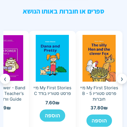
ספרים או חוברות באותו הנושא
›
‹
My First Stories מיי
My First Stories מיי
ower - Band
פרסט סטוריז B - 5
פרסט סטוריז בודד C
 2 Teacher's
חוברות
Guide וורד פאואר
7.60
₪
49
₪
37.80
₪
הוספה
הוספה