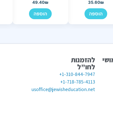
49.40
₪
35.60
₪
הוספה
הוספה
ושי
להזמנות
לחו”ל
1-310-844-7947+
1-718-785-4113+
usoffice@jewisheducation.net