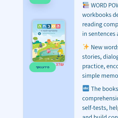
WORD POWER
workbooks de
reading comp
in sentences 
New words
stories, dial
practice, enc
37
₪
מידע נוסף
simple memor
The books i
comprehensio
self-tests, h
and build con