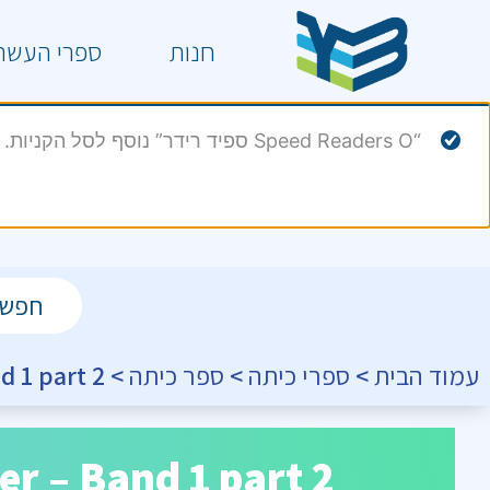
חנות
ספרי העשר
“Speed Readers O ספיד רידר” נוסף לסל הקניות.
עמוד הבית
>
ספרי כיתה
>
ספר כיתה
> Word Power – Band 1 part 2 וורד פאואר
rd Power – Band 1 part 2