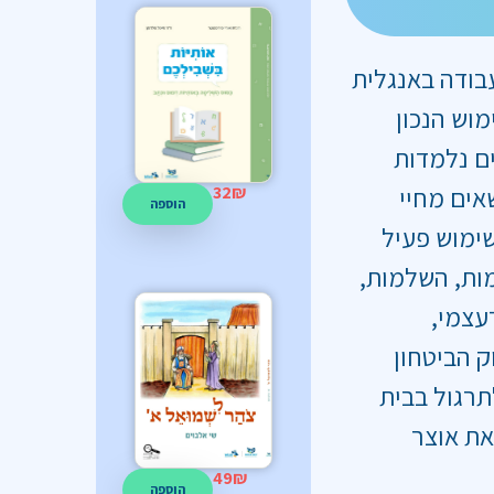
רות עבודה באנגלית
מוש הנכון
ם נלמדות
אים מחיי
32
₪
הוספה
שימוש פעיל
ות, השלמות,
עצמי,
ק הביטחון
רגול בבית
את אוצר
49
₪
הוספה