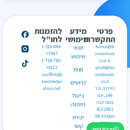
פרטי
מידע
להזמנות
התקשרות
שימושי
לחו”ל
1-310-844-
bonus@b
תנאי
7947+
onusbook
שימוש
1-718-785-
s.co.il
4113+
wizdi@bo
חנות
usoffice@j
nusbooks.
ewisheduc
co.il
דרושים
הירדן 3, ת.ד
ation.net
ביטול
246, א.ת
צפוני יבנה
הזמנה
8122803
פקס
08-93
יצירת
31181
קשר
יצירת קשר