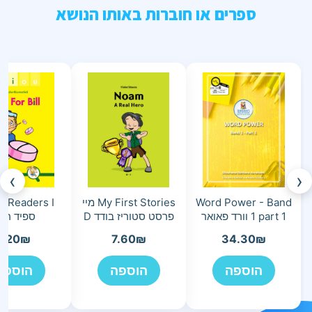
ספרים או חוברות באותו הנושא
›
‹
Word Power - Band
My First Stories מיי
 Readers I
1 part 1 וורד פאואר
פרסט סטוריז בודד D
ספיד ריד
7.20
₪
7.60
₪
34.30
₪
הוספה
הוספה
הוספה