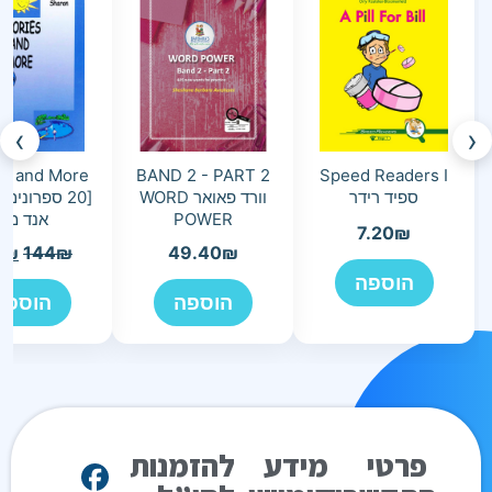
›
‹
es and More
BAND 2 - PART 2
Speed Readers I
ספיד רידר
וורד פאואר WORD
[20 ספרונים
POWER
אנד מור
7.20
₪
9
₪
144
₪
49.40
₪
הוספה
הוספה
הוספה
פרטי
מידע
להזמנות