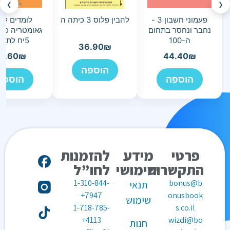
›
‹
פעמוני חשבון 3 -
להבין פלוס 3 כיתה ה
לומדים לר
נחבר ונחסר בתחום
גאומטריה כית
ה-100
5יח לתלמיד
36.90
₪
5.60
₪
44.40
₪
הוספה
הוספה
הוספה
פרטי
מידע
להזמנות
התקשרות
שימושי
לחו”ל
1-310-844-
bonus@b
תנאי
7947+
onusbook
שימוש
1-718-785-
s.co.il
4113+
wizdi@bo
חנות