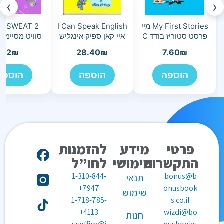
›
‹
My First Stories מיי
I Can Speak English
פרסט סטוריז בודד C
איי קאן ספיק אינגליש
סוויט מסיימי 
42
₪
28.40
₪
7.60
₪
הוספה
הוספה
הוספה
פרטי
מידע
להזמנות
התקשרות
שימושי
לחו”ל
1-310-844-
bonus@b
תנאי
7947+
onusbook
שימוש
1-718-785-
s.co.il
4113+
wizdi@bo
חנות