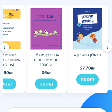
›
‹
תרגולון בחשבון א
אבני דרך מס 5 -
לומדים לר
מספרים בתחום
גאומטריה כית
ה-1000
4יח לתלמיד
27.70
₪
5.60
₪
36
₪
הוספה
הוספה
הוספה