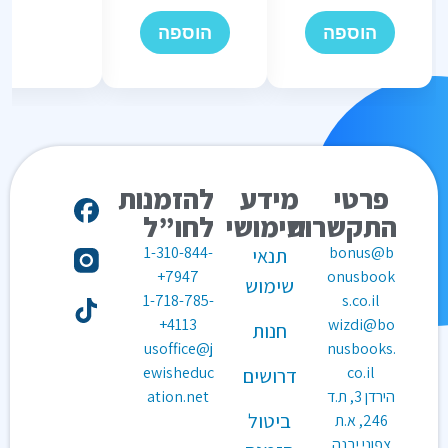
הוספה
הוספה
פרטי
מידע
להזמנות
התקשרות
שימושי
לחו”ל
1-310-844-
bonus@b
תנאי
7947+
onusbook
שימוש
1-718-785-
s.co.il
4113+
wizdi@bo
חנות
usoffice@j
nusbooks.
ewisheduc
co.il
דרושים
הירדן 3, ת.ד
ation.net
ביטול
246, א.ת
צפוני יבנה