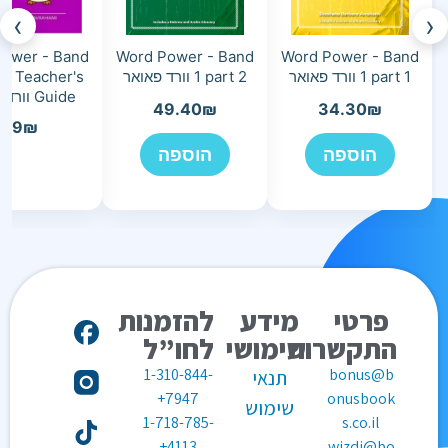
›
‹
ower - Band
Word Power - Band
Word Power - Band
1 part 1 וורד פאואר
1 part 2 וורד פאואר
 2 Teacher's
Guide וורד פאואר
49.40
₪
34.30
₪
49
₪
הוספה
הוספה
פרטי
מידע
להזמנות
התקשרות
שימושי
לחו”ל
1-310-844-
bonus@b
תנאי
7947+
onusbook
שימוש
1-718-785-
s.co.il
4113+
wizdi@bo