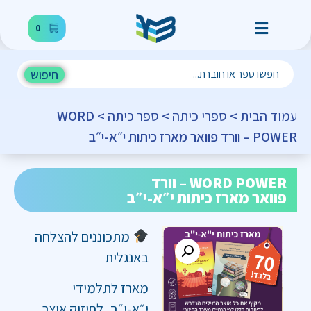
0
חיפוש
עמוד הבית
>
ספרי כיתה
>
ספר כיתה
> WORD
POWER – וורד פוואר מארז כיתות י״א-י״ב
WORD POWER – וורד
פוואר מארז כיתות י״א-י״ב
מתכוננים להצלחה
באנגלית
מארז לתלמידי
י״א-י״ב, לחיזוק אוצר