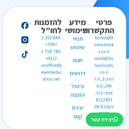
פרטי
מידע
להזמנות
התקשרות
שימושי
לחו”ל
1-310-844-
bonus@b
תנאי
7947+
onusbook
שימוש
1-718-785-
s.co.il
4113+
wizdi@bo
חנות
usoffice@j
nusbooks.
ewisheduc
co.il
דרושים
הירדן 3, ת.ד
ation.net
ביטול
246, א.ת
צפוני יבנה
הזמנה
8122803
פקס
08-93
יצירת
31181
קשר
יצירת קשר